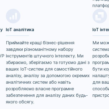
платфор
лу
IoT аналітика
IoT інт
Приймайте кращі бізнес-рішення
Ми мож
і
завдяки різноманітному набору
система
VP
інструментів штучного інтелекту. Ми
розроби
збираємо, зберігаємо та готуємо дані з
програ
ваших IoT-систем для самостійного
бути ко
аналізу, аналізу за допомогою окремих
налашту
аналітичних систем або навіть
для ваш
розробляємо власне програмне
способи
забезпечення для аналізу даних будь-
пристро
якого обсягу.