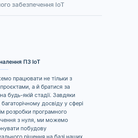
ого забезпечення IoT
налення ПЗ IoT
мо працювати не тільки з
проєктами, а й братися за
 на будь-якій стадії. Завдяки
багаторічному досвіду у сфері
рім розробки програмного
чення з нуля, ми можемо
онувати побудову
уального рішення на базі наших