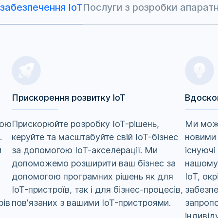
забезпечення IoT
Послуги з розробки апаратн
Прискорення розвитку IoT
Вдоско
гою
Прискорюйте розробку IoT-рішень,
Ми може
.
керуйте та масштабуйте свій IoT-бізнес
новими 
и
за допомогою IoT-акселерації. Ми
існуючі
допоможемо розширити ваш бізнес за
нашому 
допомогою програмних рішень як для
IoT, ок
IoT-пристроїв, так і для бізнес-процесів,
забезпе
рів
пов'язаних з вашими IoT-пристроями.
запроп
індивід