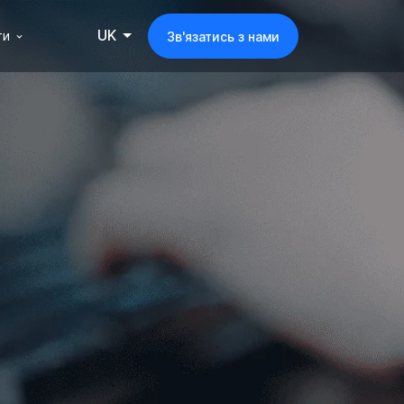
UK
ти
Зв'язатись з нами