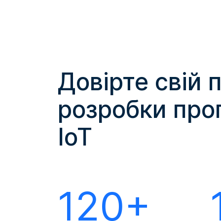
Довірте свій 
розробки про
IoT
120+