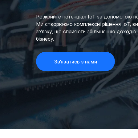
Розкрийте потенціал IoT за допомогою по
Ми створюємо комплексні рішення IoT, ви
зв’язку, що сприяють збільшенню доходів
бізнесу.
Зв’язатись з нами