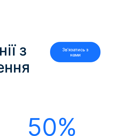
ії з
Зв’язатись з
нами
ення
50%