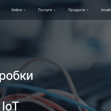
Кейси
Послуги
Продукти
Інсай
зробки
 IoT