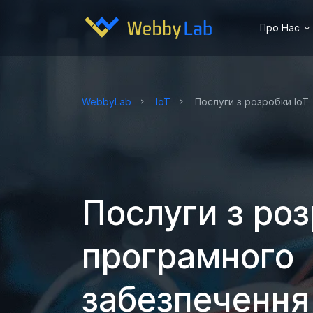
Про Нас
WebbyLab
IoT
Послуги з розробки ІоТ
Послуги з ро
програмного
забезпечення