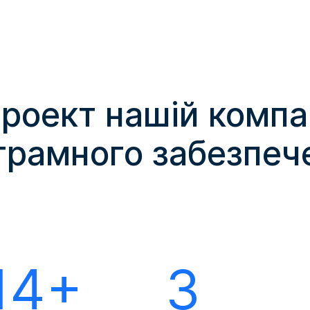
проект нашій компан
грамного забезпеч
14+
3