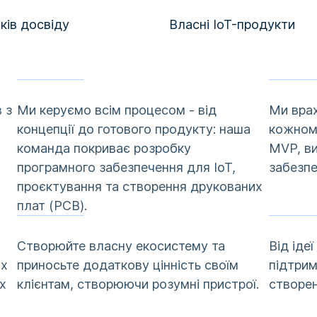
ків досвіду
Власні IoT-продукти
 з
Ми керуємо всім процесом - від
Ми врах
концепції до готового продукту: наша
кожному
команда покриває розробку
MVP, в
програмного забезпечення для IoT,
забезпе
проєктування та створення друкованих
плат (PCB).
Створюйте власну екосистему та
Від іде
их
приносьте додаткову цінність своїм
підтрим
х
клієнтам, створюючи розумні пристрої.
створен