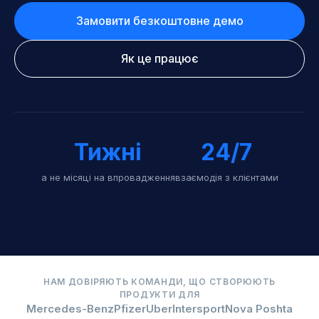
Замовити безкоштовне демо
Як це працює
Тижні
24/7
а не місяці на впровадження
взаємодія з клієнтами
НАМ ДОВІРЯЮТЬ КОМАНДИ, ЩО СТВОРЮЮТЬ
ПРОДУКТИ ДЛЯ
Mercedes-Benz
Pfizer
Uber
Intersport
Nova Poshta