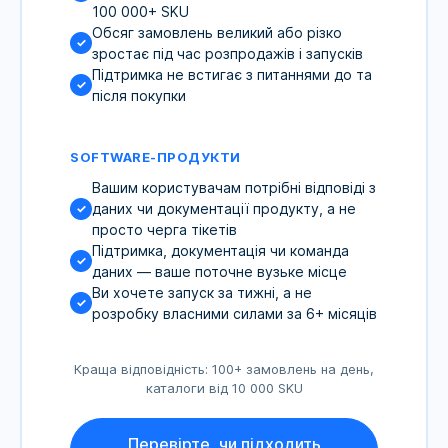
100 000+ SKU
Обсяг замовлень великий або різко
✓
зростає під час розпродажів і запусків
Підтримка не встигає з питаннями до та
✓
після покупки
SOFTWARE-ПРОДУКТИ
Вашим користувачам потрібні відповіді з
даних чи документації продукту, а не
✓
просто черга тікетів
Підтримка, документація чи команда
✓
даних — ваше поточне вузьке місце
Ви хочете запуск за тижні, а не
✓
розробку власними силами за 6+ місяців
Краща відповідність:
100+ замовлень на день
,
каталоги від 10 000 SKU
Перевірте, чи підходить