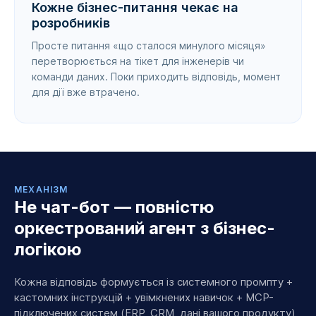
Кожне бізнес-питання чекає на
розробників
Просте питання «що сталося минулого місяця»
перетворюється на тікет для інженерів чи
команди даних. Поки приходить відповідь, момент
для дії вже втрачено.
МЕХАНІЗМ
Не чат-бот — повністю
оркестрований агент з бізнес-
логікою
Кожна відповідь формується із системного промпту +
кастомних інструкцій + увімкнених навичок + MCP-
підключених систем (ERP, CRM, дані вашого продукту)