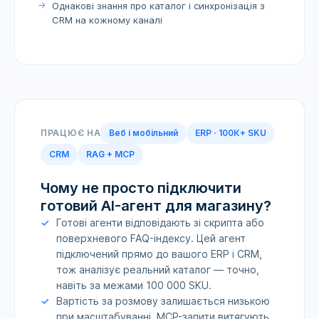
Однакові знання про каталог і синхронізація з
CRM на кожному каналі
ПРАЦЮЄ НА
Веб і мобільний
ERP · 100К+ SKU
CRM
RAG + MCP
Чому не просто підключити
готовий AI-агент для магазину?
Готові агенти відповідають зі скрипта або
поверхневого FAQ-індексу. Цей агент
підключений прямо до вашого ERP і CRM,
тож аналізує реальний каталог — точно,
навіть за межами 100 000 SKU.
Вартість за розмову залишається низькою
при масштабуванні. MCP-запити витягують