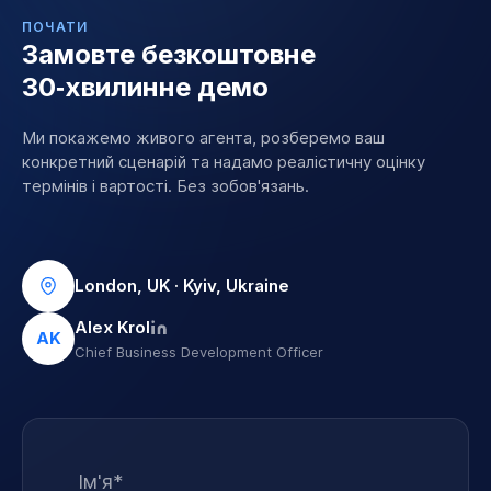
software-компаніями на 10–500 співробітників.
ПОЧАТИ
Замовте безкоштовне
30‑хвилинне демо
Ми покажемо живого агента, розберемо ваш
конкретний сценарій та надамо реалістичну оцінку
термінів і вартості. Без зобов'язань.
London, UK · Kyiv, Ukraine
Alex Krol
AK
Chief Business Development Officer
Ім'я*