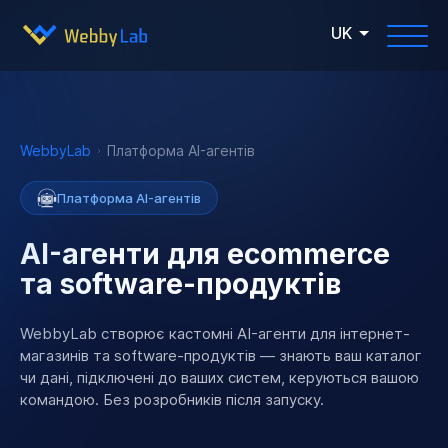
UK
WebbyLab
Платформа AI-агентів
Платформа AI-агентів
AI-агенти для ecommerce
та software-продуктів
WebbyLab створює кастомні AI-агенти для інтернет-
магазинів та software-продуктів — знають ваш каталог
чи дані, підключені до ваших систем, керуються вашою
командою. Без розробників після запуску.