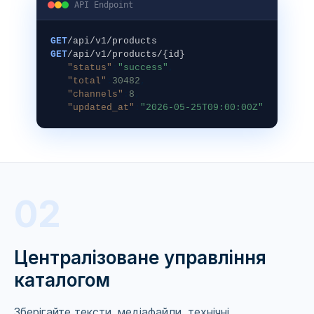
API Endpoint
GET
/api/v1/products
GET
/api/v1/products/{id}
"status"
:
"success"
,
"total"
:
30482
,
"channels"
:
8
,
"updated_at"
:
"2026-05-25T09:00:00Z"
02
Централізоване управління
каталогом
Зберігайте тексти, медіафайли, технічні