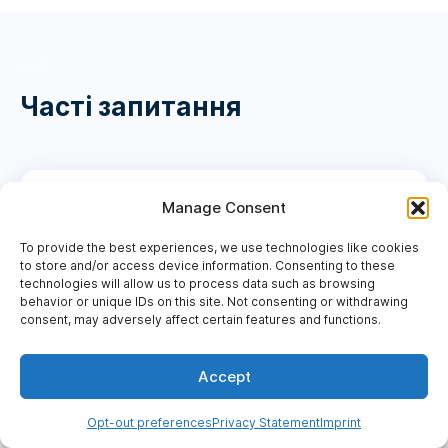
FAQ
Часті запитання
Що таке PIM і навіщо він мені?
Manage Consent
To provide the best experiences, we use technologies like cookies
to store and/or access device information. Consenting to these
Скільки часу займає
technologies will allow us to process data such as browsing
Привіт, я Mary
behavior or unique IDs on this site. Not consenting or withdrawing
AI-агент WebbyLab — розкажу
впровадження?
consent, may adversely affect certain features and functions.
про проект чи відповім на
питання
З якими системами інтегрується
Accept
WebbyPIM?
Opt-out preferences
Privacy Statement
Imprint