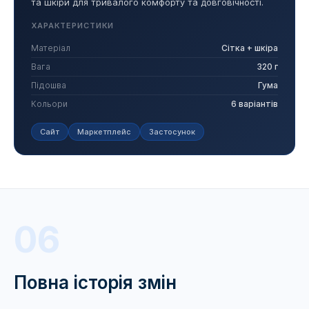
та шкіри для тривалого комфорту та довговічності.
ХАРАКТЕРИСТИКИ
Матеріал
Сітка + шкіра
Вага
320 г
Підошва
Гума
Кольори
6 варіантів
Сайт
Маркетплейс
Застосунок
06
Повна історія змін