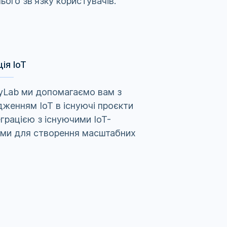
ього зв'язку користувачів.
ція IoT
yLab ми допомагаємо вам з
женням IoT в існуючі проєкти
еграцією з існуючими IoT-
ями для створення масштабних