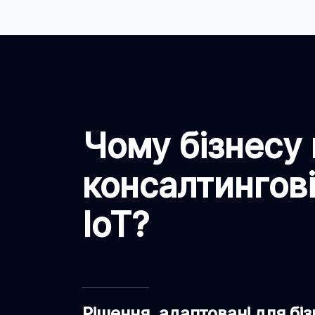
Чому бізнесу 
консалтингові
IoT?
Рішення, адаптовані для бі