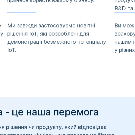
принесе користь вашому бізнесу.
продукт
R&D та
е
Ми завжди застосовуємо новітні
Ви може
ну
рішення IoT, які розроблені для
врахову
демонстрації безмежного потенціалу
нашим г
IoT.
у різни
а - це наша перемога
я рішення чи продукту, який відповідає