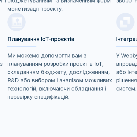
 її
бюджетуванням та визначенням форм
зворотн
монетизації проєкту.
Планування ІоТ-проєктів
Інтегра
Ми можемо допомогти вам з
У Webb
з
плануванням розробки проєктів IoT,
впровад
складанням бюджету, дослідженням,
або інт
R&D або вибором і аналізом можливих
рішенн
технологій, включаючи обладнання і
систем.
перевірку специфікацій.