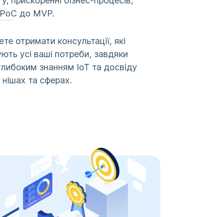
у, прискоренні бізнес-процесів,
 PoC до MVP.
те отримати консультації, які
ють усі ваші потреби, завдяки
либоким знанням ІоТ та досвіду
х нішах та сферах.