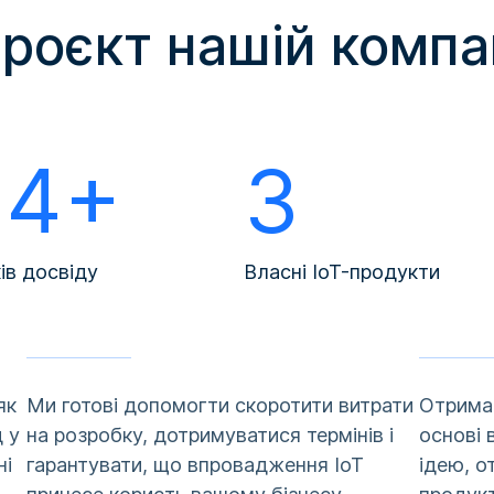
проєкт нашій компа
14+
3
ів досвіду
Власні IoT-продукти
як
Ми готові допомогти скоротити витрати
Отримай
д у
на розробку, дотримуватися термінів і
основі 
ні
гарантувати, що впровадження IoT
ідею, о