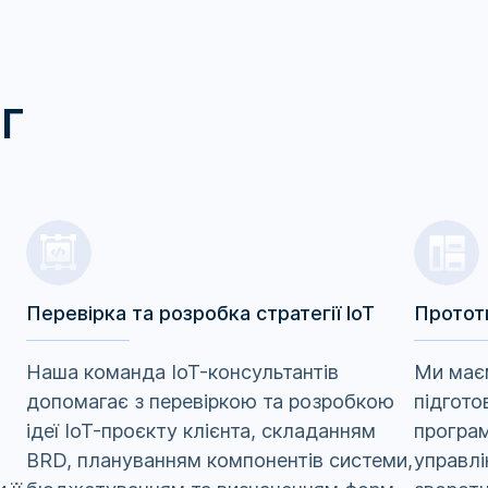
г
Перевірка та розробка стратегії ІоТ
Прототи
Наша команда IoT-консультантів
Ми має
допомагає з перевіркою та розробкою
підгото
ідеї IoT-проєкту клієнта, складанням
програм
BRD, плануванням компонентів системи,
управлі