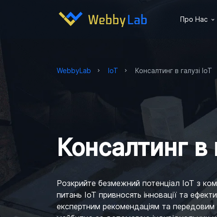
Про Нас
WebbyLab
IoT
Консалтинг в галузі IoT
Консалтинг в 
Розкрийте безмежний потенціал IoT з ком
питань IoT привносять інновації та ефекти
експертним рекомендаціям та передовим 