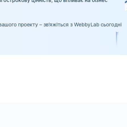
гострокову цінність, що впливає на бізнес
вашого проекту – зв’яжіться з WebbyLab сьогодні