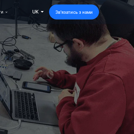
UK
ти
Зв'язатись з нами