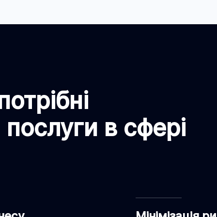
потрібні
 послуги в сфері
знесу
Мінімізація р