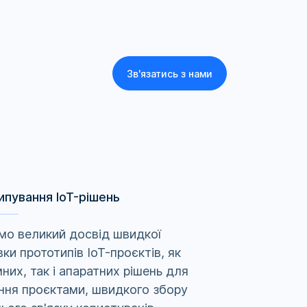
Зв'язатись з нами
пування IoT-рішень
мо великий досвід швидкої
вки прототипів IoT-проєктів, як
них, так і апаратних рішень для
ння проєктами, швидкого збору