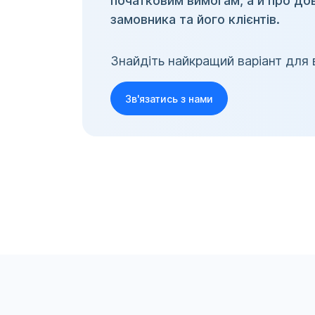
початковим вимогам, а й про дов
замовника та його клієнтів.
Знайдіть найкращий варіант для 
Зв'язатись з нами