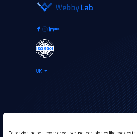
UK
Зв'язатись з нами
To provide the best experiences, we use technologies like cookies to 