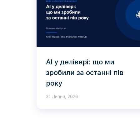
AI у делівері: що ми
зробили за останні пів
року
31 Липня, 2026