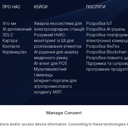
ПРО НАС
КЕЙСИ
ПОСЛУГИ
Хто ми
Хмарна екосистема для
Розробка IoT
AI-доповнений
електрозарядних станцій
Розробка AI-рішень
SDLC
Розумний HVAC-
Розробка платформ
Кар'єра
моніторинг із ШІ для
електронної комерці
Контакти
розпізнавання етикеток
Розробка ФінТех
Керівництво
АІ-рішення для аналізу
Розробка Blockchain
медичного ринку
Розробка повного ц
AI-агент для POS
Підтримка та супров
Мультивалютний
програмних продукті
гаманець
Інтернет-портали для
агропромислового
холдингу МХП
Наші офіси
Manage Consent
вулиця Ессекс, 50,
WC2R 3JF Лондон, Велик
store and/or access device information. Consenting to these technologies w