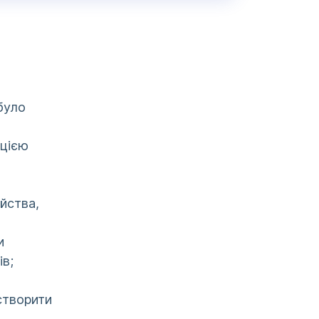
було
ацією
йства,
и
в;
створити