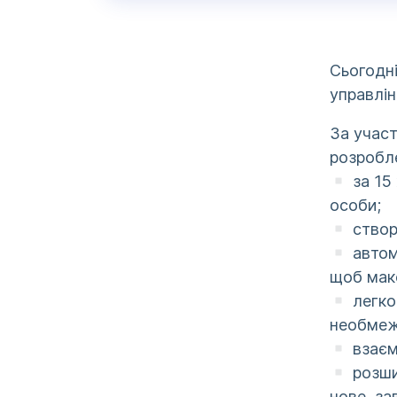
Сьогодн
управлін
За учас
розробле
за 15 
особи;
створ
автом
щоб мак
легко
необмеж
взаєм
розши
нове, з