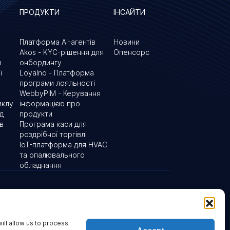
ПРОДУКТИ
ІНСАЙТИ
Платформа AI-агентів
Новини
Akos - KYC-рішення для
Опенсорс
и
онбордингу
ї
Loyalno - Платформа
програми лояльності
WebbyPIM - Керування
иклу
інформацією про
ід
продукти
в
Програма каси для
роздрібної торгівлі
IoT-платформа для HVAC
та опалювального
обладнання
вулиця Юлії Здановської, 73В,
а Британія
03022 Київ, Україна
ill allow us to process