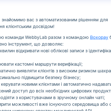
і знайомимо вас з автоматизованим рішенням для
ня клієнтським досвідом!
тю команди WebbyLab разом з командою
Boxopay
но інструмент, що дозволяє:
хвилин відкривати нові облікові записи з ідентифік
ювати кастомні маршрути верифікації;
атично виявляти клієнтів з високим ризиком шахра
симально підвищити безпеку бізнесу;
 керувати новими клієнтами і автоматично надават
ений доступ до всіх необхідних цифрових продукті
одіяти з користувачами в зручному онлайн чаті;
рити можливості вже існуючого середовища або 
авдяки широкому спектру можливостей API.