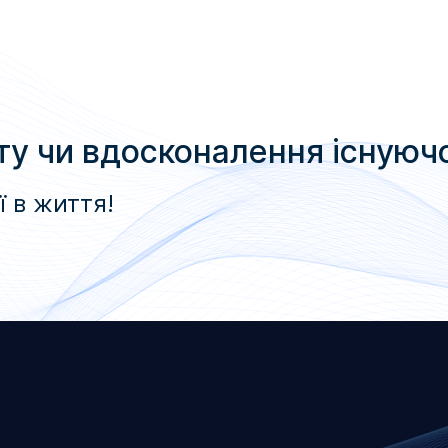
ту чи вдосконалення існуюч
ї в життя!