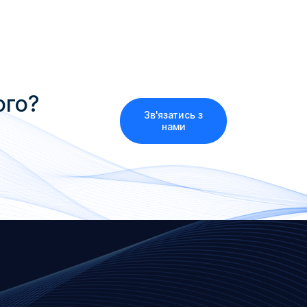
ого?
Зв'язатись з
нами