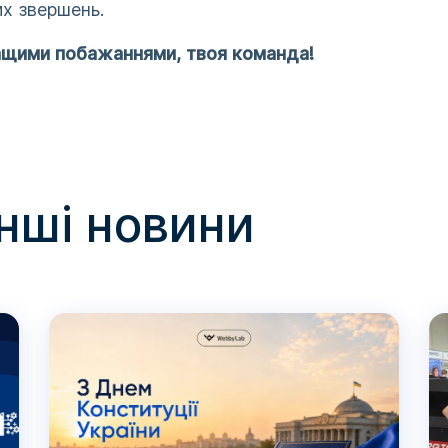
х звершень.
ащими побажаннями, твоя команда!
інші новини