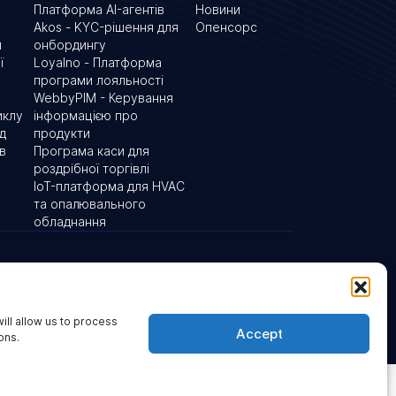
Платформа AI-агентів
Новини
Akos - KYC-рішення для
Опенсорс
и
онбордингу
ї
Loyalno - Платформа
програми лояльності
WebbyPIM - Керування
иклу
інформацією про
ід
продукти
в
Програма каси для
роздрібної торгівлі
IoT-платформа для HVAC
та опалювального
обладнання
вулиця Юлії Здановської, 73В,
а Британія
03022 Київ, Україна
ill allow us to process
Accept
ons.
Запитати AI-агента
веб-контенту
Політика файлів cookie