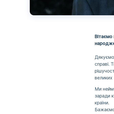
Вітаємо
народже
Дякуємо 
справі. 
рішучост
великих 
Ми неймо
заради к
країни.
Бажаємо 