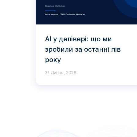
AI у делівері: що ми
зробили за останні пів
року
31 Липня, 2026