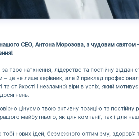
 нашого CEO, Антона Морозова, з чудовим святом 
ння!
за твоє натхнення, лідерство та постійну відданіс
Ти – це не лише керівник, але й приклад професіонал
і та стійкості і незламної віри в успіх, який мотиву
досягнень.
вірно цінуємо твою активну позицію та постійну 
ращого майбутнього, як для компанії, так і для наш
тобі нових ідей, безмежного оптимізму, здоров’я 