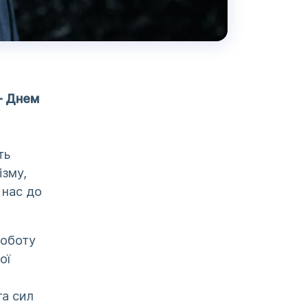
– Днем
ть
ізму,
є нас до
роботу
ої
та сил