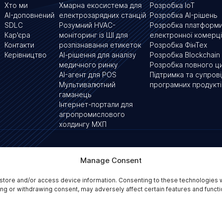
Хто ми
Хмарна екосистема для
Розробка IoT
AI-доповнений
електрозарядних станцій
Розробка AI-рішень
SDLC
Розумний HVAC-
Розробка платформ
Кар'єра
моніторинг із ШІ для
електронної комерці
Контакти
розпізнавання етикеток
Розробка ФінТех
Керівництво
АІ-рішення для аналізу
Розробка Blockchain
медичного ринку
Розробка повного ц
AI-агент для POS
Підтримка та супров
Мультивалютний
програмних продукті
гаманець
Інтернет-портали для
агропромислового
холдингу МХП
Наші офіси
Manage Consent
вулиця Ессекс, 50,
WC2R 3JF Лондон, Велик
store and/or access device information. Consenting to these technologies w
ing or withdrawing consent, may adversely affect certain features and functi
а конфіденційності
Правила та умови
Політика доступності 