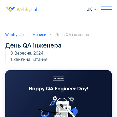
UK
WebbyLab
Новини
День QA інженера
День QA інженера
9 Вересня, 2024
1 хвилина читання