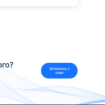
ого?
Зв'язатись з
нами