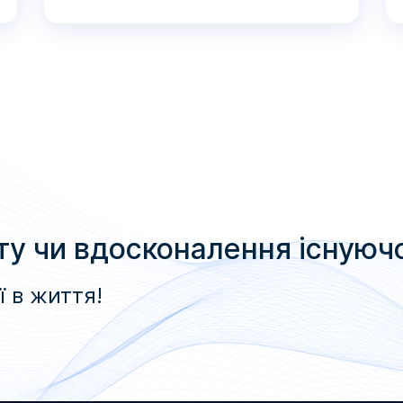
ту чи вдосконалення існуюч
ї в життя!