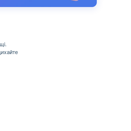
щі.
дихайте