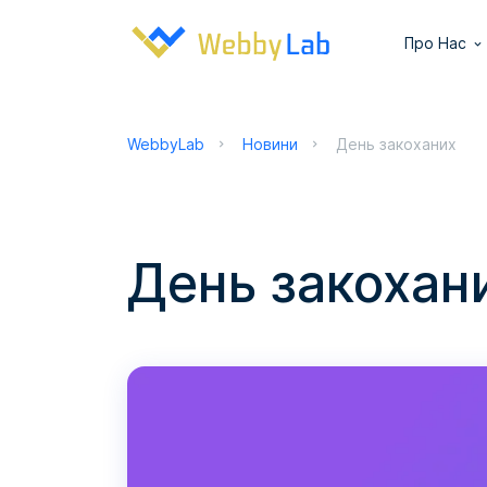
Про Нас
WebbyLab
Новини
День закоханих
День закохан