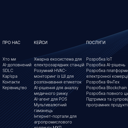
ПРО НАС
КЕЙСИ
ПОСЛУГИ
Хто ми
Хмарна екосистема для
Розробка IoT
AI-доповнений
електрозарядних станцій
Розробка AI-рішень
SDLC
Розумний HVAC-
Розробка платформ
Кар'єра
моніторинг із ШІ для
електронної комерці
Контакти
розпізнавання етикеток
Розробка ФінТех
Керівництво
АІ-рішення для аналізу
Розробка Blockchain
медичного ринку
Розробка повного ц
AI-агент для POS
Підтримка та супров
Мультивалютний
програмних продукті
гаманець
Інтернет-портали для
агропромислового
холдингу МХП