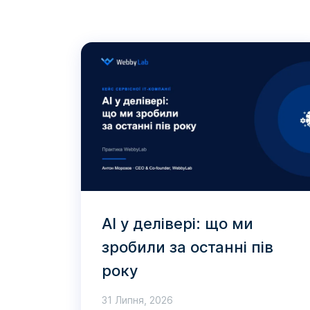
AI у делівері: що ми
зробили за останні пів
року
31 Липня, 2026