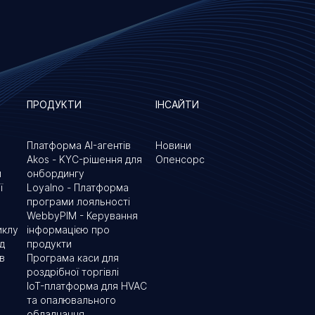
ПРОДУКТИ
ІНСАЙТИ
Платформа AI-агентів
Новини
Akos - KYC-рішення для
Опенсорс
и
онбордингу
ї
Loyalno - Платформа
програми лояльності
WebbyPIM - Керування
иклу
інформацією про
ід
продукти
в
Програма каси для
роздрібної торгівлі
IoT-платформа для HVAC
та опалювального
обладнання