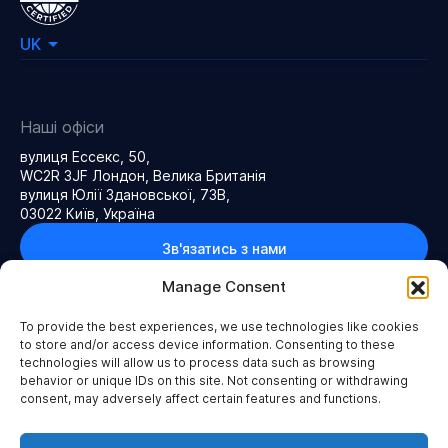
UK
Наші офіси
вулиця Ессекс, 50,
WC2R 3JF Лондон, Велика Британія
вулиця Юлії Здановської, 73В,
03022 Київ, Україна
Зв'язатись з нами
Manage Consent
To provide the best experiences, we use technologies like cookies
to store and/or access device information. Consenting to these
Політика конфіденційності
Правила та умови
technologies will allow us to process data such as browsing
Привіт, я Mary
Політика доступності веб-контенту
behavior or unique IDs on this site. Not consenting or withdrawing
AI-агент WebbyLab — розкажу
Політика файлів cookie
Карта сайту
consent, may adversely affect certain features and functions.
про проект чи відповім на
2026 WEBBYLAB LLC. Всі права захищено
питання