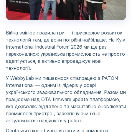
Війна змінює правила гри — і прискорює розвиток
технологій там, де вони потрібні найбільше. На Kyiv
International Industrial Forum 2026 ми ще раз
переконалися: українська промисловість не просто
адаптується, а активно впроваджує нові
технології.
У WebbyLab ми пишаємося співпрацею з PATON
International — одним із лідерів у сфері
українського зварювального обладнання. Разом ми
працюємо над OTA firmware update платформою,
яка дозволяє віддалено та масштабно оновлювати
промислові пристрої, забезпечуючи їхню
актуальність і надійність у роботі.
Особливо цінно було зустрітися з командою