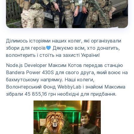
Ділимось історіями наших колег, які організували
збори для героїв
Дякуємо всім, хто донатить,
волонтерить і стоїть на захисті України!
Node.js Developer Максим Котов передав станцію
Bandera Power 430S для свого друга, який воює на
бахмутському напрямку. Наші колеги,
Волонтерський Фонд WebbyLab і знайомі Максима
зібрали 45 855,16 грн необхідні для придбання.