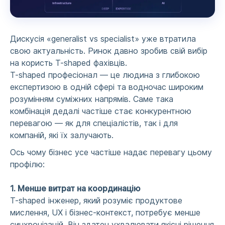
Дискусія «generalist vs specialist» уже втратила
свою актуальність. Ринок давно зробив свій вибір
на користь T-shaped фахівців.
T-shaped професіонал — це людина з глибокою
експертизою в одній сфері та водночас широким
розумінням суміжних напрямів. Саме така
комбінація дедалі частіше стає конкурентною
перевагою — як для спеціалістів, так і для
компаній, які їх залучають.
Ось чому бізнес усе частіше надає перевагу цьому
профілю:
1. Менше витрат на координацію
T-shaped інженер, який розуміє продуктове
мислення, UX і бізнес-контекст, потребує менше
синхронізацій. Він здатен ухвалювати якісні рішення