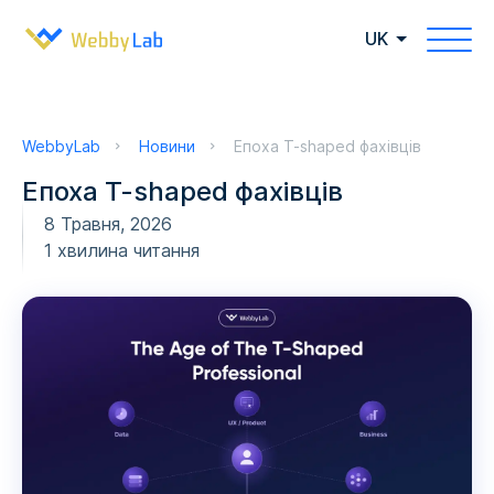
UK
WebbyLab
Новини
Епоха T-shaped фахівців
Епоха T-shaped фахівців
8 Травня, 2026
1 хвилина читання