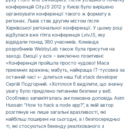
конференцій CityJS 2012 у Києві було вирішено
організувати конференції такого ж формату в
регіонах. Львів став другим містом після
Харківської регіональної конференції. У цьому році
відбулася вже п’ята конференція LvivJS, яку
відвідали понад 380 учасників. Команда
розробників WebbyLab також була присутня на
заході. Емоції у всіх – виключно позитивні:
«Конференція пройшла просто чудово! Маса
приємних вражень; мабуть, найкраща IT-тусовка за
останній час! »- ділиться наш Full stack developer
Сергій Подгорний. «Хотілося б виділити, що значну
увагу було приділено питанням безпеки у веб.
Особливо запам’яталась англомовна доповідь Asim
Hussain “How to hack a node app?”, в якій автор
розглянув не лише загальні вразливості, які
найбільш поширені на сьогодні, а і безпосередньо
ті, які стосуються бекенду реалізованого з