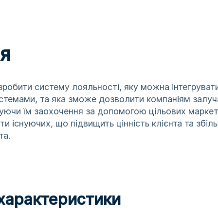
я
робити систему лояльності, яку можна інтегруват
истемами, та яка зможе дозволити компаніям залуч
нуючи їм заохочення за допомогою цільових маркети
и існуючих, що підвищить цінність клієнта та збіл
та.
 характеристики