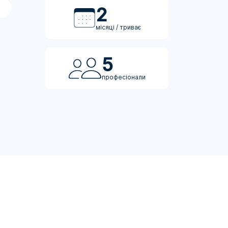
2
місяці / триває
5
професіонали