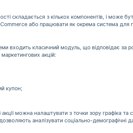
сті складається з кількох компонентів, і може бут
eCommerce або працювати як окрема система для 
еми входить класичний модуль, що відповідає за р
 маркетингових акцій:
й купон;
і акції можна налаштувати з точки зору графіка та 
 дозволяють аналізувати соціально-демографічні да