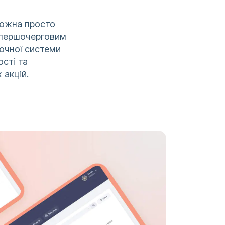
можна просто
м першочерговим
очної системи
ості та
 акцій.