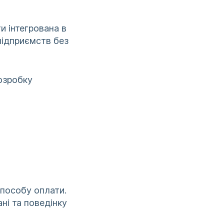
и інтегрована в
підприємств без
озробку
способу оплати.
ні та поведінку