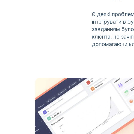
Є деякі пробле
інтегрувати в б
завданням було
клієнта, не зач
допомагаючи клі