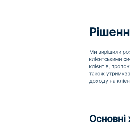
Рішенн
Ми вирішили роз
клієнтськими с
клієнтів, пропо
також утримуват
доходу на клієн
Основні