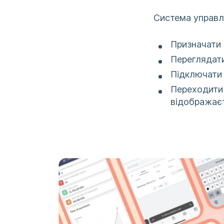
Система управл
Призначати 
Переглядати
Підключати р
Переходити 
відображаєт