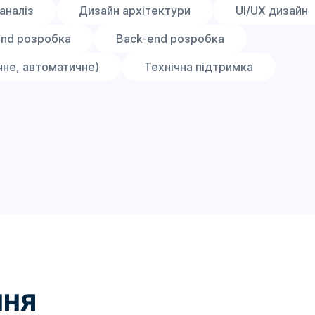
аналіз
Дизайн архітектури
UI/UX дизайн
end розробка
Back-end розробка
чне, автоматичне)
Технічна підтримка
ння