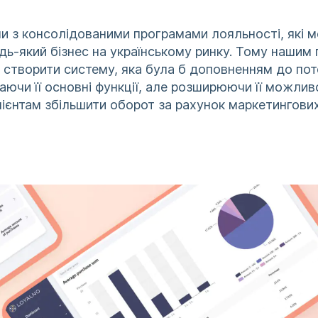
ми з консолідованими програмами лояльності, які 
удь-який бізнес на українському ринку. Тому наши
 створити систему, яка була б доповненням до пот
іпаючи її основні функції, але розширюючи її можлив
єнтам збільшити оборот за рахунок маркетингових