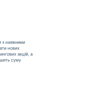
и з наявними
ати нових
нгових акцій, а
ьшить суму