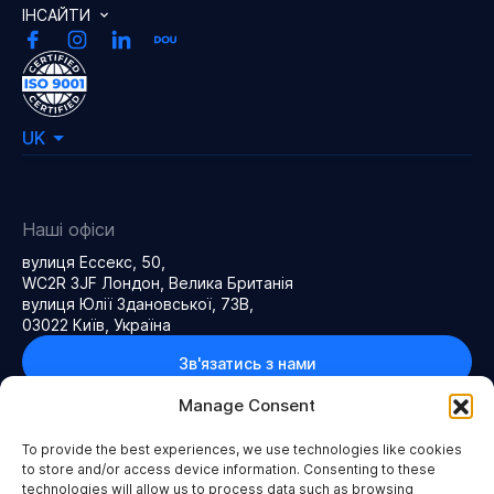
ІНСАЙТИ
UK
Наші офіси
вулиця Ессекс, 50,
WC2R 3JF Лондон, Велика Британія
вулиця Юлії Здановської, 73В,
03022 Київ, Україна
Зв'язатись з нами
Manage Consent
To provide the best experiences, we use technologies like cookies
to store and/or access device information. Consenting to these
Політика конфіденційності
Правила та умови
technologies will allow us to process data such as browsing