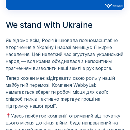
We stand with Ukraine
Як відомо всім, Росія ініціювала повномасштабне
вторгнення в Україну і наразі винищує її мирне
населення. Цей нелегкий час згуртував український
народ ​​— вся країна об’єдналася з непохитним
прагненням визволити наші землі з рук ворога.
Тепер кожен має відігравати свою роль у нашій
майбутній перемозі. Компанія WebbyLab
намагається зберегти робочі місця для своїх
співробітників і активно жертвує гроші на
підтримку нашої армії.
Увесь прибуток компанії, отриманий від початку
цього місяця до кінця війни, буде направлений на
спеціальний рахунок для збору коштів на підтримку